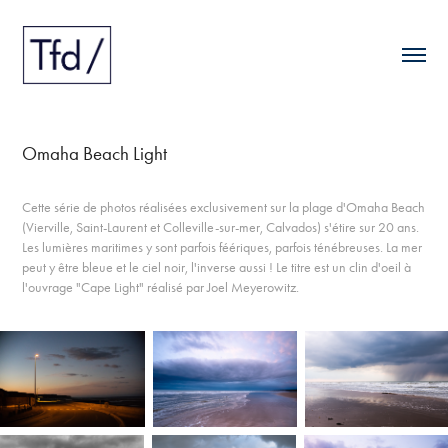
Omaha Beach Light
Cette série de photos réalisées exclusivement sur la plage d'Omaha Beach
(Vierville, Saint-Laurent et Colleville-sur-mer, Calvados) s'étire sur 20 ans.
Les lumières maritimes y sont parfois féériques, parfois ténébreuses. La mer
peut y être bleue et le ciel noir, l'inverse aussi ! Le titre est un clin d'oeil à
l'ouvrage "Cape Light" réalisé par Joel Meyerowitz.